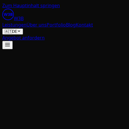
Zum Hauptinhalt springen
W3B
W
3
B
Leistungen
Über uns
Portfolio
Blog
Kontakt
🇦🇹
DE
Angebot anfordern