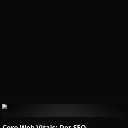
Autor
:
WEB 3 BIT SRL
·
Veröffentlicht am
18. November
2025
·
7
Min. Lesezeit
Core Web Vitals: Der SEO-