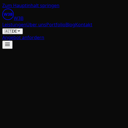
Zum Hauptinhalt springen
W3B
W
3
B
Leistungen
Über uns
Portfolio
Blog
Kontakt
🇦🇹
DE
Angebot anfordern